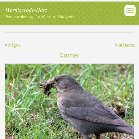
Wernigerode-Harz
Ferienwohnung, Luftfahrt u. Fotografie
Voriges
Nächstes
Diashow