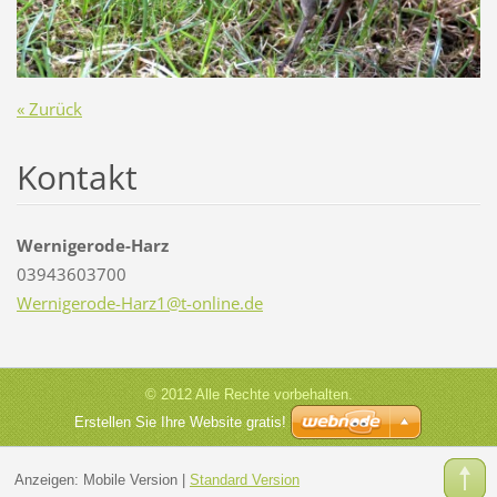
« Zurück
Kontakt
Wernigerode-Harz
03943603700
Werniger
ode-Harz
1@t-onli
ne.de
© 2012 Alle Rechte vorbehalten.
Erstellen Sie Ihre Website gratis!
Anzeigen:
Mobile Version
|
Standard Version