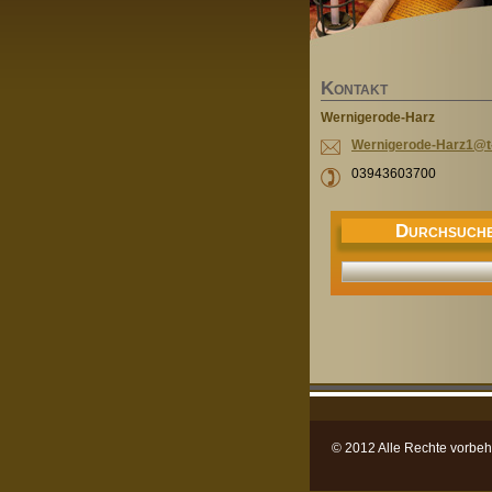
K
ONTAKT
Wernigerode-Harz
Werniger
ode-Harz
1@t-
03943603700
D
URCHSUCH
© 2012 Alle Rechte vorbeh