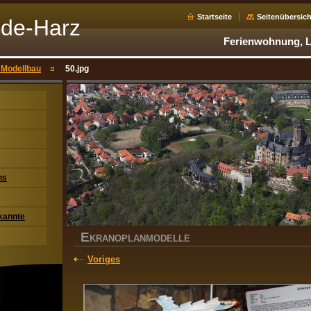
Startseite
Seitenübersich
ode-Harz
Ferienwohnung, Lu
 Modellbau
50.jpg
ns
kannte
E
KRANOPLANMODELLE
Voriges