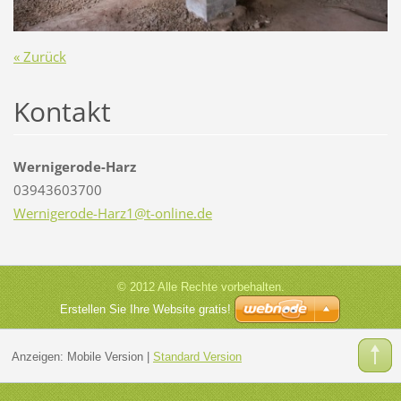
« Zurück
Kontakt
Wernigerode-Harz
03943603700
Werniger
ode-Harz
1@t-onli
ne.de
© 2012 Alle Rechte vorbehalten.
Erstellen Sie Ihre Website gratis!
Anzeigen:
Mobile Version
|
Standard Version